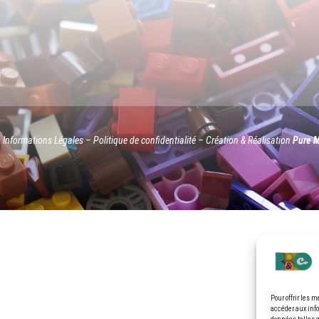
–
Informations Légales
–
Politique de confidentialité
– Création & Réalisation
Pure 
Pour offrir les 
accéder aux info