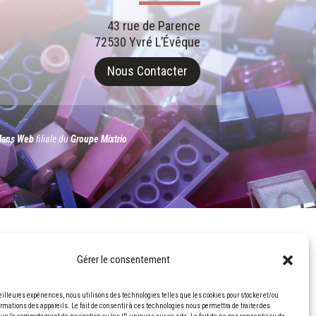
43 rue de Parence
72530 Yvré L’Évêque
Nous Contacter
Mans Web
filiale du
Groupe Mixtrio
Gérer le consentement
meilleures expériences, nous utilisons des technologies telles que les cookies pour stocker et/ou
rmations des appareils. Le fait de consentir à ces technologies nous permettra de traiter des