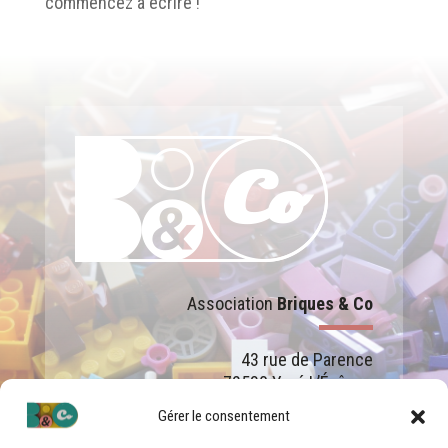
commencez à écrire !
Association
Briques & Co
43 rue de Parence
72530 Yvré L’Évêque
Gérer le consentement
Nous Contacter